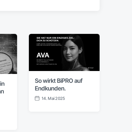
So wirkt BiPRO auf
in
Endkunden.
nn
14. Mai 2025
V
e
r
ö
f