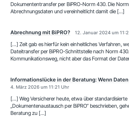
a
r
Dokumententransfer per BiPRO-Norm 430. Die Norm 
t
a
Abrechnungsdaten und vereinheitlicht damit die […]
u
g
:
m
Abrechnung mit BiPRO?
12. Januar 2024 um 11:
[…] Zeit gab es hierfür kein einheitliches Verfahren, 
Dateitransfer per BiPRO-Schnittstelle nach Norm 430.
Kommunikationsweg, nicht aber das Format der Date
Informationslücke in der Beratung: Wenn Daten
4. März 2026 um 11:21 Uhr
[…] Weg Versicherer heute, etwa über standardisierte 
„Dokumentenaustausch per BiPRO“ beschrieben, gehen
Beratung zu […]