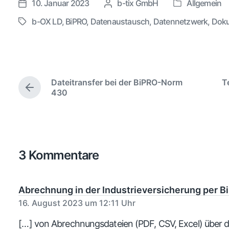
10. Januar 2023
G
b-tix GmbH
Allgemein
V
V
e
e
e
b-OX LD
,
BiPRO
,
Datenaustausch
,
Datennetzwerk
,
Dok
S
s
r
r
c
c
ö
ö
h
h
f
f
l
r
f
f
a
i
e
Dateitransfer bei der BiPRO-Norm
T
e
g
e
V
430
n
n
w
b
o
t
t
r
ö
e
l
l
h
r
n
i
i
e
t
v
r
c
c
e
o
3 Kommentare
i
h
h
r
n
g
t
u
e
i
n
r
Abrechnung in der Industrieversicherung per 
n
g
B
16. August 2023 um 12:11 Uhr
e
s
i
d
[…] von Abrechnungsdateien (PDF, CSV, Excel) über d
t