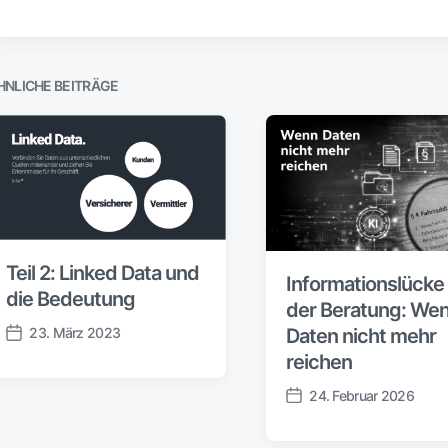
HNLICHE BEITRÄGE
Teil 2: Linked Data und
Informationslücke 
die Bedeutung
der Beratung: We
Daten nicht mehr
23. März 2023
V
reichen
e
r
24. Februar 2026
V
ö
e
f
r
f