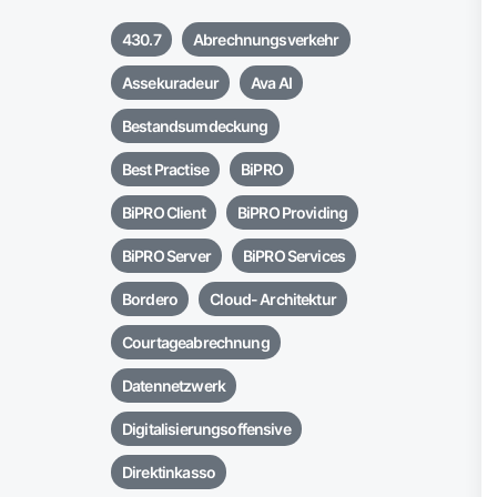
430.7
Abrechnungsverkehr
Assekuradeur
Ava AI
Bestandsumdeckung
Best Practise
BiPRO
BiPRO Client
BiPRO Providing
BiPRO Server
BiPRO Services
Bordero
Cloud- Architektur
Courtageabrechnung
Datennetzwerk
Digitalisierungsoffensive
Direktinkasso