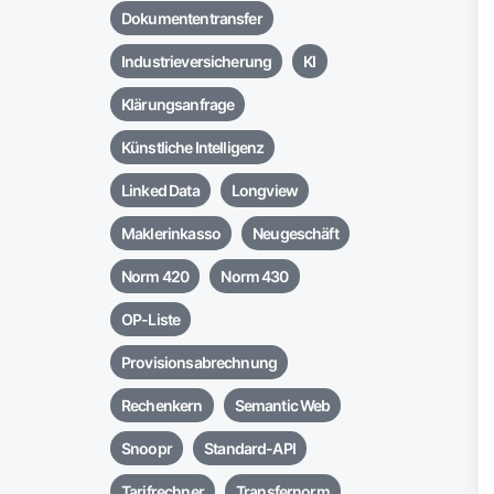
Dokumententransfer
Industrieversicherung
KI
Klärungsanfrage
Künstliche Intelligenz
Linked Data
Longview
Maklerinkasso
Neugeschäft
Norm 420
Norm 430
OP-Liste
Provisionsabrechnung
Rechenkern
Semantic Web
Snoopr
Standard-API
Tarifrechner
Transfernorm