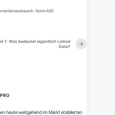
umentenaustausch
,
Norm 430
eil 1: Was bedeutet eigentlich Linked
N
Data?
ä
c
h
s
t
e
r
B
e
BiPRO
i
t
r
en heute weitgehend im Markt etablierten
a