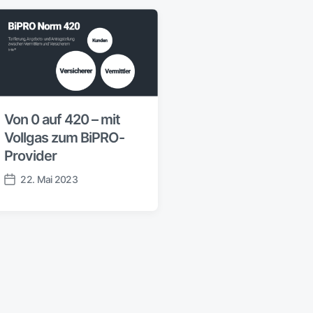
Von 0 auf 420 – mit
Vollgas zum BiPRO-
Provider
22. Mai 2023
V
e
r
ö
f
f
e
n
t