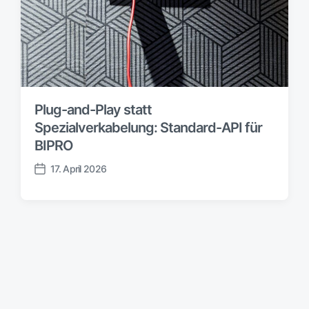
Plug-and-Play statt
Spezialverkabelung: Standard-API für
BIPRO
17. April 2026
V
e
r
ö
f
f
e
n
t
l