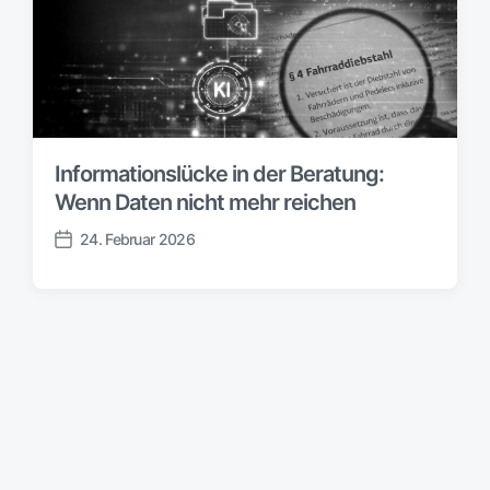
Informationslücke in der Beratung:
Wenn Daten nicht mehr reichen
24. Februar 2026
V
e
r
ö
f
f
e
n
t
l
i