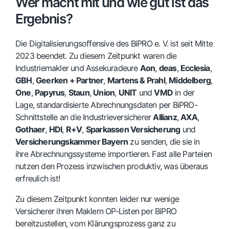
Wer macht mit und wie gut ist das
Ergebnis?
Die Digitalisierungsoffensive des BiPRO e. V. ist seit Mitte
2023 beendet. Zu diesem Zeitpunkt waren die
Industriemakler und Assekuradeure
Aon
,
deas
,
Ecclesia
,
GBH
,
Geerken + Partner
,
Martens & Prahl
,
Middelberg
,
One
,
Papyrus
,
Staun
,
Union
,
UNIT
und
VMD
in der
Lage, standardisierte Abrechnungsdaten per BiPRO-
Schnittstelle an die Industrieversicherer
Allianz
,
AXA
,
Gothaer
,
HDI
,
R+V
,
Sparkassen Versicherung
und
Versicherungskammer Bayern
zu senden, die sie in
ihre Abrechnungssysteme importieren. Fast alle Parteien
nutzen den Prozess inzwischen produktiv, was überaus
erfreulich ist!
Zu diesem Zeitpunkt konnten leider nur wenige
Versicherer ihren Maklern OP-Listen per BiPRO
bereitzustellen, vom Klärungsprozess ganz zu