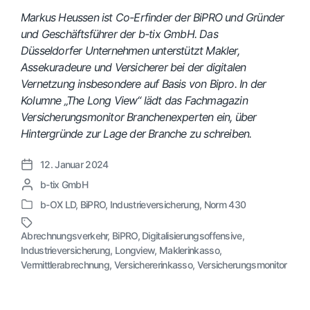
Markus Heussen ist Co-Erfinder der BiPRO und Gründer
und Geschäftsführer der b-tix GmbH. Das
Düsseldorfer Unternehmen unterstützt Makler,
Assekuradeure und Versicherer bei der digitalen
Vernetzung insbesondere auf Basis von Bipro. In der
Kolumne „The Long View“ lädt das Fachmagazin
Versicherungsmonitor Branchenexperten ein, über
Hintergründe zur Lage der Branche zu schreiben.
12. Januar 2024
V
G
b-tix GmbH
e
e
r
b-OX LD
,
BiPRO
,
Industrieversicherung
,
Norm 430
V
s
ö
e
c
f
Abrechnungsverkehr
,
BiPRO
,
Digitalisierungsoffensive
,
r
h
f
Industrieversicherung
,
Longview
,
Maklerinkasso
,
S
ö
r
e
Vermittlerabrechnung
,
Versichererinkasso
,
Versicherungsmonitor
c
f
i
n
h
f
e
t
l
e
b
l
a