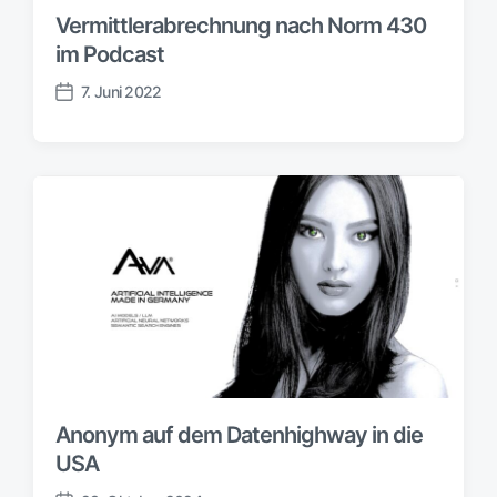
Vermittlerabrechnung nach Norm 430
im Podcast
7. Juni 2022
V
e
r
ö
f
f
e
n
t
l
i
c
h
u
n
Anonym auf dem Datenhighway in die
g
USA
s