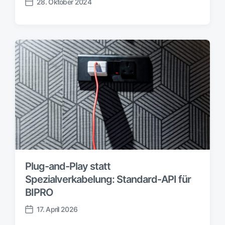
d
28. Oktober 2024
V
a
e
t
r
u
ö
m
f
f
e
n
t
l
i
c
h
u
n
Plug-and-Play statt
g
s
Spezialverkabelung: Standard-API für
d
BIPRO
a
t
17. April 2026
V
u
e