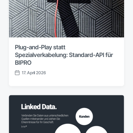
Plug-and-Play statt
Spezialverkabelung: Standard-API für
BIPRO
17. April 2026
V
e
r
ö
f
f
e
n
t
l