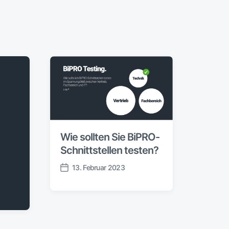
Wie sollten Sie BiPRO-
Schnittstellen testen?
13. Februar 2023
V
e
r
ö
f
f