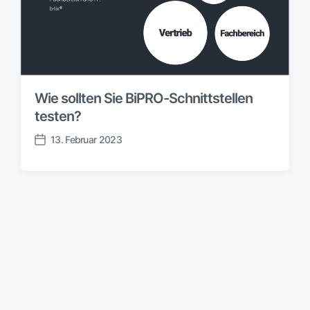
Wie sollten Sie BiPRO-Schnittstellen
testen?
13. Februar 2023
V
e
r
ö
f
f
e
n
t
l
i
c